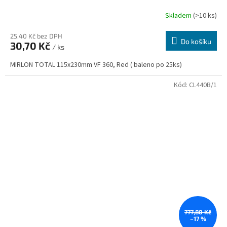
Skladem
(>10 ks)
25,40 Kč bez DPH
Do košíku
30,70 Kč
/ ks
MIRLON TOTAL 115x230mm VF 360, Red ( baleno po 25ks)
Kód:
CL440B/1
777,80 Kč
–17 %