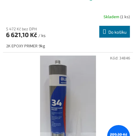
Skladem
(1 ks)
5 472 Kč bez DPH
Do košíku
6 621,10 Kč
/ ks
2K EPOXY PRIMER 9kg
Kód:
34846
209,30 Kč