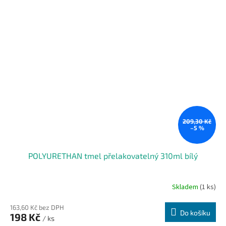
209,30 Kč
–5 %
POLYURETHAN tmel přelakovatelný 310ml bílý
Skladem
(1 ks)
163,60 Kč bez DPH
Do košíku
198 Kč
/ ks