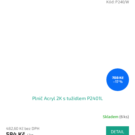
Kód:
P240/W
708 Kč
–17 %
Plnič Acryl 2K s tužidlem P2401L
Skladem
(6 ks)
482,60 Kč bez DPH
DETAIL
584 Kč
/ ks