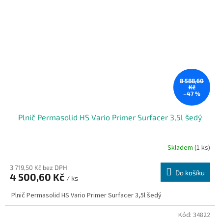
8 588,60
Kč
–47 %
Plnič Permasolid HS Vario Primer Surfacer 3,5l šedý
Skladem
(1 ks)
3 719,50 Kč bez DPH
Do košíku
4 500,60 Kč
/ ks
Plnič Permasolid HS Vario Primer Surfacer 3,5l šedý
Kód:
34822