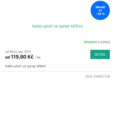
134 Kč
až
–10 %
Italko plnič ve spreji 400ml
Skladem
(>10 ks)
od 99 Kč bez DPH
DETAIL
119,80 Kč
od
/ ks
Italko plnič ve spreji 400ml
Kód:
5340/3.5 W