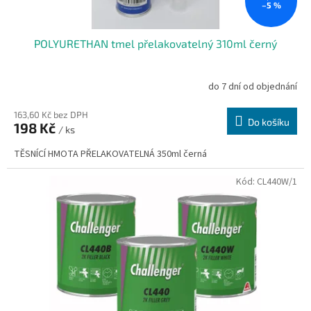
–5 %
POLYURETHAN tmel přelakovatelný 310ml černý
do 7 dní od objednání
163,60 Kč bez DPH
Do košíku
198 Kč
/ ks
TĚSNÍCÍ HMOTA PŘELAKOVATELNÁ 350ml černá
Kód:
CL440W/1