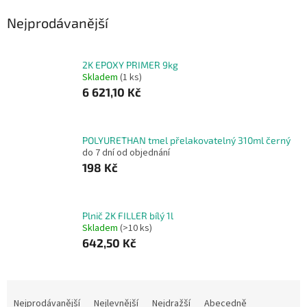
Nejprodávanější
2K EPOXY PRIMER 9kg
Skladem
(1 ks)
6 621,10 Kč
POLYURETHAN tmel přelakovatelný 310ml černý
do 7 dní od objednání
198 Kč
Plnič 2K FILLER bílý 1l
Skladem
(>10 ks)
642,50 Kč
Ř
a
Nejprodávanější
Nejlevnější
Nejdražší
Abecedně