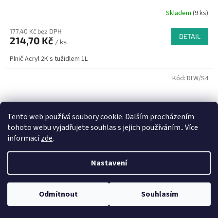
Skladem
(9 ks)
177,40 Kč bez DPH
DETAIL
214,70 Kč
/ ks
Plnič Acryl 2K s tužidlem 1L
Kód:
RLW/S4
Tento web používá soubory cookie. Dalším procházením
tohoto webu vyjadřujete souhlas s jejich používáním.. Více
informací
zde
.
Nastavení
Odmítnout
Souhlasím
4 633 Kč
–29 %