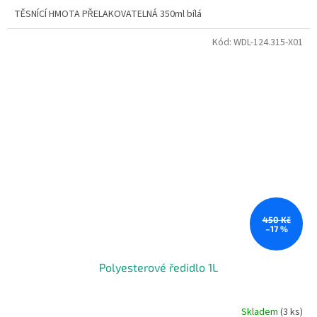
TĚSNÍCÍ HMOTA PŘELAKOVATELNÁ 350ml bílá
Kód:
WDL-124.315-X01
450 Kč
–17 %
Polyesterové ředidlo 1L
Skladem
(3 ks)