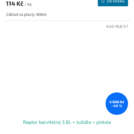
Do košíku
114 Kč
/ ks
Základ na plasty 400ml
Kód:
RLB/S7
5 606 Kč
–40 %
Raptor barvitelný 3,8L + tužidlo + pistole