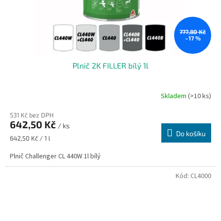
777,80 Kč
–17 %
Plnič 2K FILLER bílý 1l
Skladem
(>10 ks)
531 Kč bez DPH
642,50 Kč
/ ks
Do košíku
Měrná
642,50 Kč / 1 l
cena:
Plnič Challenger CL 440W 1l bílý
Kód:
CL4000