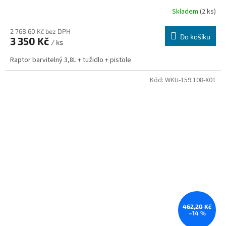
Skladem
(2 ks)
2 768,60 Kč bez DPH
Do košíku
3 350 Kč
/ ks
Raptor barvitelný 3,8L + tužidlo + pistole
Kód:
WKU-159.108-X01
462,20 Kč
–14 %