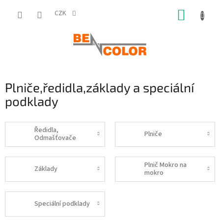
Přejít
NÁKUP
na
CZK
obsah
KOŠÍK
Plniče,ředidla,základy a speciální
podklady
Ředidla,
Plniče
Odmašťovače
Plnič Mokro na
Základy
mokro
Speciální podklady