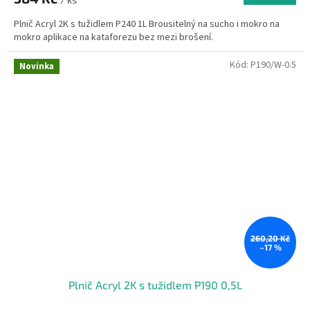
Plnič Acryl 2K s tužidlem P240 1L Brousitelný na sucho i mokro na
mokro aplikace na kataforezu bez mezi brošení.
Kód:
P190/W-0.5
Novinka
260,20 Kč
–17 %
Plnič Acryl 2K s tužidlem P190 0,5L