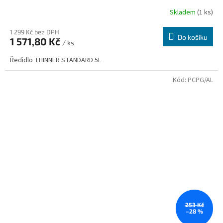
Skladem
(1 ks)
1 299 Kč bez DPH
Do košíku
1 571,80 Kč
/ ks
Ředidlo THINNER STANDARD 5L
Kód:
PCPG/AL
253 Kč
–28 %