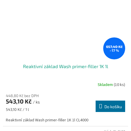
657,40 Kč
–17 %
Reaktivní základ Wash primer-filler 1K 1l
Skladem
(10 ks)
448,80 Kč bez DPH
543,10 Kč
/ ks
Do košíku
Měrná
543,10 Kč / 1 l
cena:
Reaktivní základ Wash primer-filler 1K 1l CL4000