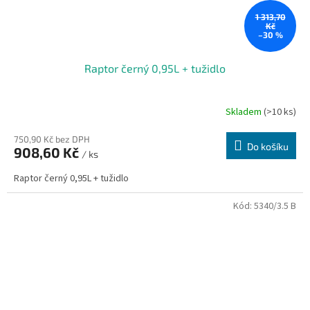
1 313,70
Kč
–30 %
Raptor černý 0,95L + tužidlo
Skladem
(>10 ks)
750,90 Kč bez DPH
Do košíku
908,60 Kč
/ ks
Raptor černý 0,95L + tužidlo
Kód:
5340/3.5 B