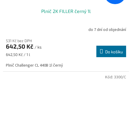
Plnič 2K FILLER černý 1l
do 7 dní od objednání
531 Kč bez DPH
642,50 Kč
/ ks
Do košíku
Měrná
642,50 Kč / 1 l
cena:
Plnič Challenger CL 440B 1l černý
Kód:
3300/C