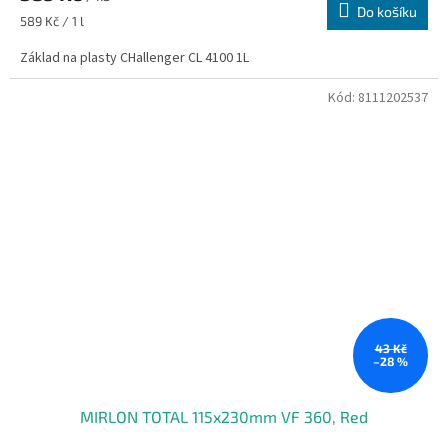
Do košíku
Měrná
589 Kč / 1 l
cena:
Základ na plasty CHallenger CL 4100 1L
Kód:
8111202537
43 Kč
–28 %
MIRLON TOTAL 115x230mm VF 360, Red