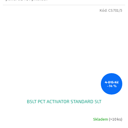
Kód:
CS701/5
4 015 Kč
–14 %
B5LT PCT ACTIVATOR STANDARD 5LT
Skladem
(>10 ks)