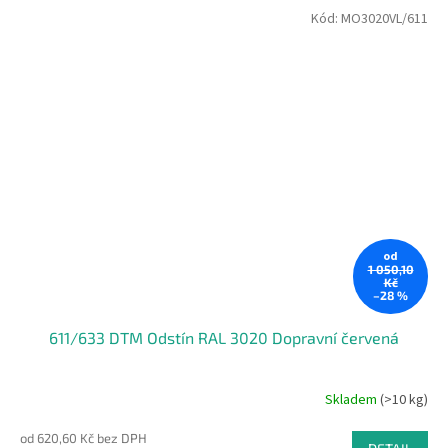
Kód:
MO3020VL/611
od
1 050,10
Kč
–28 %
611/633 DTM Odstín RAL 3020 Dopravní červená
Skladem
(>10 kg)
od 620,60 Kč bez DPH