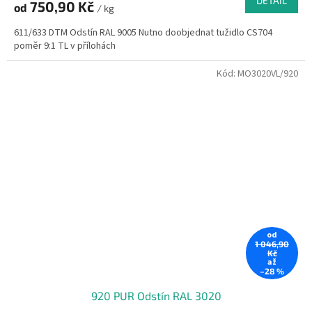
DETAIL
750,90 Kč
od
/ kg
611/633 DTM Odstín RAL 9005 Nutno doobjednat tužidlo CS704
poměr 9:1 TL v přílohách
Kód:
MO3020VL/920
od
1 046,90
Kč
až
–28 %
920 PUR Odstín RAL 3020