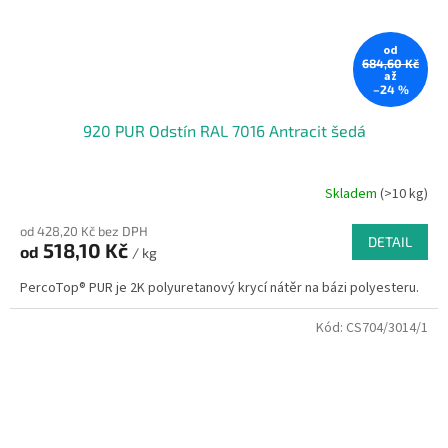
od
684,60 Kč
až
–24 %
920 PUR Odstín RAL 7016 Antracit šedá
Skladem
(>10 kg)
od 428,20 Kč bez DPH
DETAIL
518,10 Kč
od
/ kg
PercoTop® PUR je 2K polyuretanový krycí nátěr na bázi polyesteru.
Kód:
CS704/3014/1