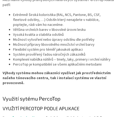
patří:
Extrémně široká koloristika (RAL, NCS, Pantone, BS, CSF,
fleetové odstíny, …) Odstín který nenajdete v nabídce,
poptejte, rádi vám ho naceníme.
Většina vrchních barev v libovolné úrovni lesku
Vysoká kvalita a stabilita odstínů
Možnost vytvoření nebo úpravy odstínu dle potřeby
Možnost přípravy libovolného množství vrchní barvy
Flexibilní systém pro téměř jakoukoli aplikaci
Systém prověřený řadou náročných zákazníků
Komplexní nabídka nátěrů – tmely, laky, primery i vrchní nátěry
PercoTop je kompatibilní se všemi aplikačními metodami
Výhody systému mohou zákazníci využívat jak prostřednictvím
našeho tónovacího centra, tak i instalací systému ve vlastní
provozovně.
Využití sytému PercoTop
VYUŽITÍ PERCOTOP PODLE APLIKACE