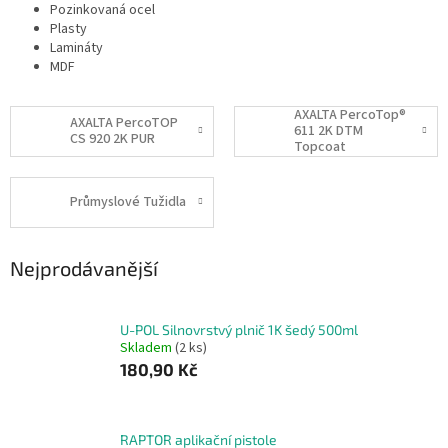
Pozinkovaná ocel
Plasty
Lamináty
MDF
AXALTA PercoTop®
AXALTA PercoTOP
611 2K DTM
CS 920 2K PUR
Topcoat
Průmyslové Tužidla
Nejprodávanější
U-POL Silnovrstvý plnič 1K šedý 500ml
Skladem
(2 ks)
180,90 Kč
RAPTOR aplikační pistole