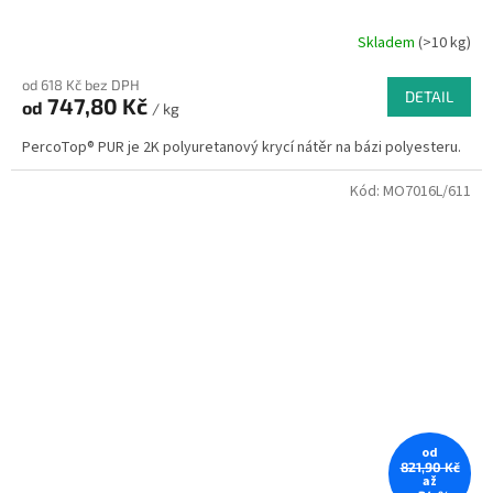
Skladem
(>10 kg)
od 618 Kč bez DPH
DETAIL
747,80 Kč
od
/ kg
PercoTop® PUR je 2K polyuretanový krycí nátěr na bázi polyesteru.
Kód:
MO7016L/611
od
821,90 Kč
až