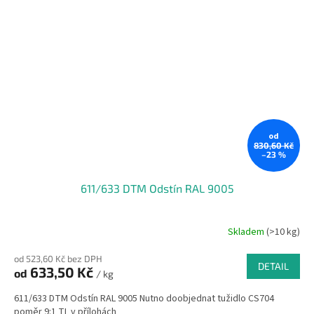
od
830,60 Kč
–23 %
611/633 DTM Odstín RAL 9005
Skladem
(>10 kg)
od 523,60 Kč bez DPH
DETAIL
633,50 Kč
od
/ kg
611/633 DTM Odstín RAL 9005 Nutno doobjednat tužidlo CS704
poměr 9:1 TL v přílohách