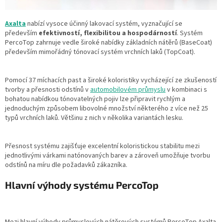
Axalta
nabízí vysoce účinný lakovací systém, vyznačující se
především
efektivností, flexibilitou a hospodárností
. Systém
PercoTop zahrnuje vedle široké nabídky základních nátěrů (BaseCoat)
především mimořádný tónovací systém vrchních laků (TopCoat).
Pomocí 37 míchacích past a široké koloristiky vycházející ze zkušeností
tvorby a přesnosti odstínů v
automobilovém průmyslu
v kombinaci s
bohatou nabídkou tónovatelných pojiv lze připravit rychlým a
jednoduchým způsobem libovolné množství některého z více než 25
typů vrchních laků. Většinu z nich v několika variantách lesku.
Přesnost systému zajišťuje excelentní koloristickou stabilitu mezi
jednotlivými várkami natónovaných barev a zároveň umožňuje tvorbu
odstínů na míru dle požadavků zákazníka.
Hlavní výhody systému PercoTop
Mezi hlavní výhody průmyslových nátěrových systémů PercoTop Axalta