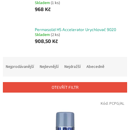
Skladem
(1 ks)
968 Kč
Permasolid HS Accelerator Urychlovač 9020
Skladem
(2 ks)
908,50 Kč
Ř
a
Nejprodávanější
Nejlevnější
Nejdražší
Abecedně
z
e
n
OTEVŘÍT FILTR
í
p
V
Kód:
PCPG/AL
r
ý
o
p
d
i
u
s