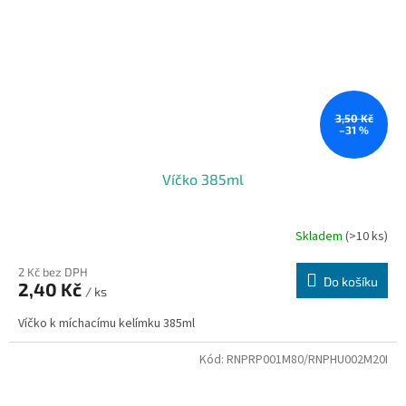
3,50 Kč
–31 %
Víčko 385ml
Skladem
(>10 ks)
2 Kč bez DPH
Do košíku
2,40 Kč
/ ks
Víčko k míchacímu kelímku 385ml
Kód:
RNPRP001M80/RNPHU002M20I