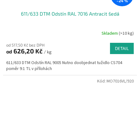
–24 %
611/633 DTM Odstín RAL 7016 Antracit šedá
Skladem
(>10 kg)
od 517,50 Kč bez DPH
DETAIL
626,20 Kč
od
/ kg
611/633 DTM Odstín RAL 9005 Nutno doobjednat tužidlo CS704
poměr 9:1 TL v přílohách
Kód:
MO7016VL/920