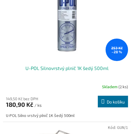
k
p
t
r
ů
o
d
u
k
t
ů
253 Kč
–28 %
U-POL Silnovrstvý plnič 1K šedý 500ml
Skladem
(2 ks)
149,50 Kč bez DPH
Do košíku
180,90 Kč
/ ks
U-POL Silno vrstvý plnič 1K šedý 500ml
Kód:
GUN/1