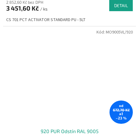
2 852,60 Kč bez DPH
DETAIL
3 451,60 Kč
/ ks
CS 701 PCT ACTIVATOR STANDARD PU - 5LT
Kód:
MO9005VL/920
od
672,70 Kč
až
–23 %
920 PUR Odstín RAL 9005