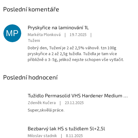
Poslední komentáře
Pryskyřice na laminování 1L
MP
Markéta Plonková
|
19.7.2025
|
Tuženi
Dobrý den, Tužení je 2 až 2,5% váhově. tzn 100g
pryskyřice a 2 až 2,5g tužidla. Tužidla je tam více
přibližně o 3- 5g, jelikož nejste schopen vše vytlačit.
Poslední hodnocení
Tužidlo Permasolid VHS Hardener Medium 1l střední
Hodnocení
Zdeněk Kučera
|
23.12.2025
produktu
Super,skvělá práce.
je
5
z
Bezbarvý lak HS s tužidlem 5l+2,5l
5
Hodnocení
Miloslav stadnik
|
8.11.2025
hvězdiček.