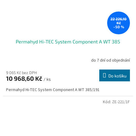
22 226,10
Kč
–50 %
Permahyd Hi-TEC System Component A WT 385
do 7 dní od objednání
9 065 Kč bez DPH
Do košíku
10 968,60 Kč
/ ks
Permahyd Hi-TEC System Component A WT 385/191
Kód:
ZE-221/1F