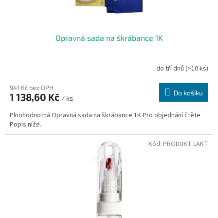
N
C
O
Opravná sada na škrábance 1K
L
O
do tří dnů
(>10 ks)
R
941 Kč bez DPH
Do košíku
1 138,60 Kč
/ ks
Plnohodnotná Opravná sada na škrábance 1K Pro objednání čtěte
Popis níže.
Kód:
PRODUKT LAKT