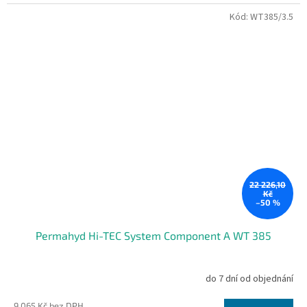
Kód:
WT385/3.5
22 226,10
Kč
–50 %
Permahyd Hi-TEC System Component A WT 385
do 7 dní od objednání
9 065 Kč bez DPH