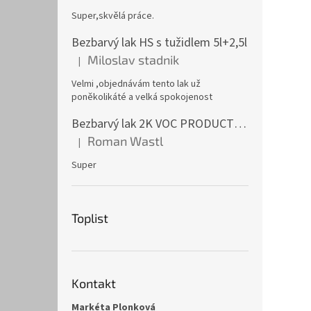
Super,skvělá práce.
Bezbarvý lak HS s tužidlem 5l+2,5l
Miloslav stadnik
|
Hodnocení produktu je 5 z 5 hvězdiček.
Velmi ,objednávám tento lak už
poněkolikáté a velká spokojenost
Bezbarvý lak 2K VOC PRODUCTIVE CLEAR 1l
Roman Wastl
|
Hodnocení produktu je 5 z 5 hvězdiček.
Super
Toplist
Kontakt
Markéta Plonková