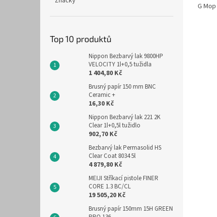
Značky
G Mop 
Top 10 produktů
Nippon Bezbarvý lak 9800HP
VELOCITY 1l+0,5 tužidla
1 404,80 Kč
Brusný papír 150 mm BNC
Ceramic +
16,30 Kč
Nippon Bezbarvý lak 221 2K
Clear 1l+0,5l tužidlo
902,70 Kč
Bezbarvý lak Permasolid HS
Clear Coat 8034 5l
4 879,80 Kč
MEIJI Stříkací pistole FINER
CORE 1.3 BC/CL
19 505,20 Kč
Brusný papír 150mm 15H GREEN