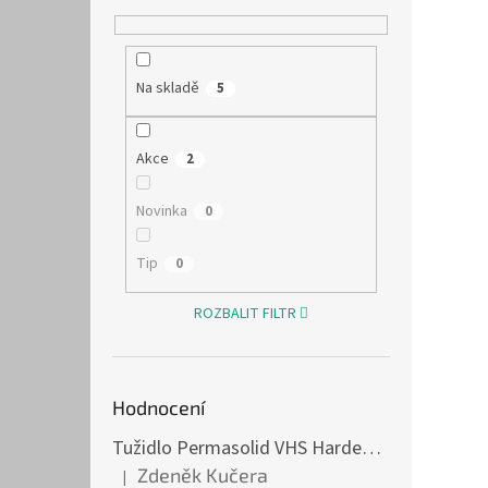
Na skladě
5
Akce
2
Novinka
0
Tip
0
ROZBALIT FILTR
Hodnocení
Tužidlo Permasolid VHS Hardener Medium 1l střední
Zdeněk Kučera
|
Hodnocení produktu je 5 z 5 hvězdiček.