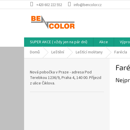
Přejít
+420 602 222 552
info@bencolor.cz
na
obsah
SUPER AKCE ( vždy jen na pár dní)
Akce
Výpro
Domů
Leštění
Leštící molitany
Farécla
P
Faré
o
Nová pobočka v Praze - adresa Pod
s
Terebkou 1236/9, Praha 4, 140 00. Příjezd
Nejpr
t
z ulice Čiklova.
r
a
n
n
í
p
a