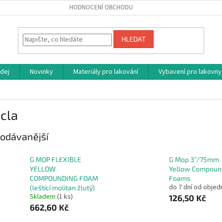
HODNOCENÍ OBCHODU
HLEDAT
dej
Novinky
Materiály pro lakování
Vybavení pro lakovny
cla
odávanější
G MOP FLEXIBLE
G Mop 3"/75mm
YELLOW
Yellow Compoun
COMPOUNDING FOAM
Foams
do 7 dní od objed
(leštící molitan žlutý)
Skladem
(1 ks)
126,50 Kč
662,60 Kč