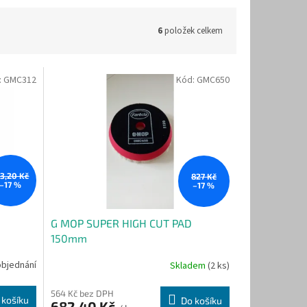
6
položek celkem
:
GMC312
Kód:
GMC650
53,20 Kč
827 Kč
–17 %
–17 %
G MOP SUPER HIGH CUT PAD
150mm
objednání
Skladem
(2 ks)
564 Kč bez DPH
 košíku
Do košíku
682,40 Kč