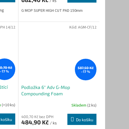
/ ks
ing
G MOP SUPER HIGH CUT PAD 150mm
PH 14/12
Kód:
AGM-CF/12
30,70 Kč
587,50 Kč
–17 %
–17 %
tící
Podložka 6" Adv G-Mop
Compounding Foam
m
(>10 ks)
Skladem
(2 ks)
400,70 Kč bez DPH
 košíku
Do košíku
484,90 Kč
/ ks