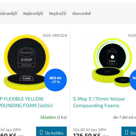
dávanější
Nejlevnější
Nejdražší
Abecedně
Kód:
GMC624
Kód
803 Kč
1
–17 %
P FLEXIBLE YELLOW
G Mop 3"/75mm Yellow
OUNDING FOAM (leštící
Compounding Foams
an žlutý)
Skladem
(1 ks)
do 7 dní od 
 Kč bez DPH
104,60 Kč bez DPH
Do košíku
Do
,60 Kč
126,50 Kč