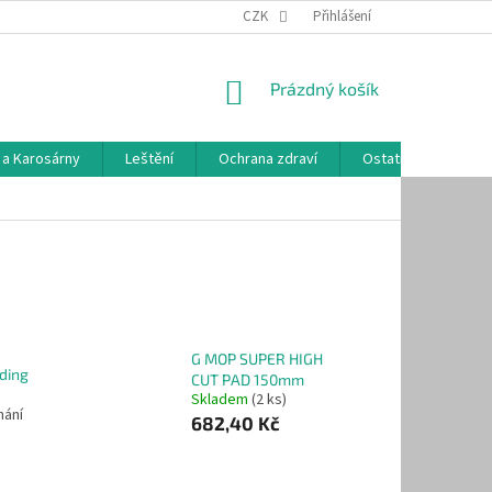
CZK
Přihlášení
NÁKUPNÍ
Prázdný košík
KOŠÍK
 a Karosárny
Leštění
Ochrana zdraví
Ostatní
Hodn
G MOP SUPER HIGH
ding
CUT PAD 150mm
Skladem
(2 ks)
nání
682,40 Kč