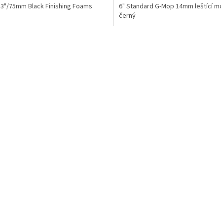
3"/75mm Black Finishing Foams
6" Standard G-Mop 14mm leštící mo
černý
O
v
l
á
d
a
c
í
p
r
v
k
y
v
ý
p
i
s
u