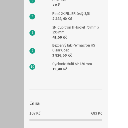
PRO 136
7 Kč
Plnič 2K FILLER šedý 3,5l
2 244,40 Kč
3M Cubitron II Hookit 70 mm x
396 mm
41,50 Kč
Bezbarvý lak Permacron HS
Clear Coat
3 826,50 Kč
Cyclonic Multi Air 150 mm
19,40 Kč
Cena
107
Kč
683
Kč