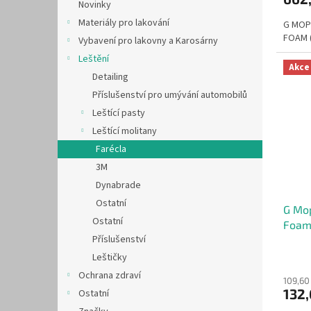
Novinky
Materiály pro lakování
G MOP
FOAM (
Vybavení pro lakovny a Karosárny
Leštění
Akce
Detailing
Příslušenství pro umývání automobilů
Leštící pasty
Leštící molitany
Farécla
3M
Dynabrade
Ostatní
G Mop
Ostatní
Foam
Příslušenství
Leštičky
Ochrana zdraví
109,60
132
Ostatní