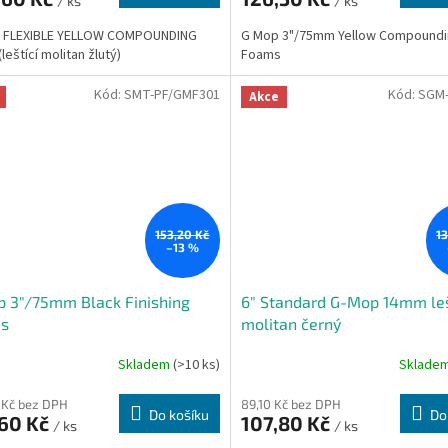
/ ks
/ ks
 FLEXIBLE YELLOW COMPOUNDING
G Mop 3"/75mm Yellow Compound
leštící molitan žlutý)
Foams
Kód:
SMT-PF/GMF301
Kód:
SGM-
Akce
153,20 Kč
1
–13 %
 3"/75mm Black Finishing
6" Standard G-Mop 14mm leš
s
molitan černý
Skladem
(>10 ks)
Sklade
 Kč bez DPH
89,10 Kč bez DPH
Do košíku
Do
,60 Kč
107,80 Kč
/ ks
/ ks