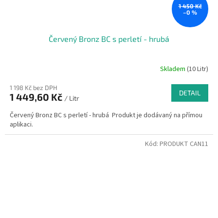
1 450 Kč
–0 %
Červený Bronz BC s perletí - hrubá
Skladem
(10 Litr)
1 198 Kč bez DPH
DETAIL
1 449,60 Kč
/ Litr
Červený Bronz BC s perletí - hrubá Produkt je dodávaný na přímou
aplikaci.
Kód:
PRODUKT CAN11