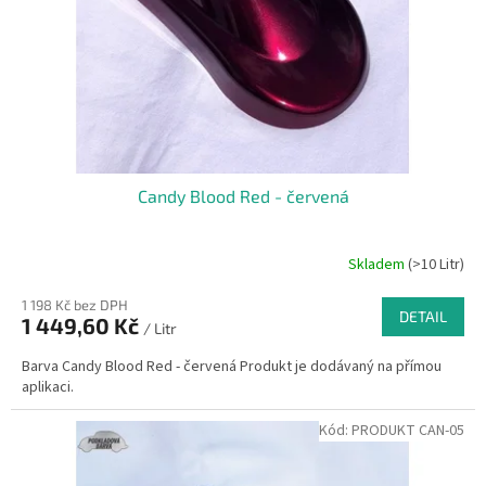
o
d
u
k
t
ů
Candy Blood Red - červená
Skladem
(>10 Litr)
1 198 Kč bez DPH
DETAIL
1 449,60 Kč
/ Litr
Barva Candy Blood Red - červená Produkt je dodávaný na přímou
aplikaci.
Kód:
PRODUKT CAN-05