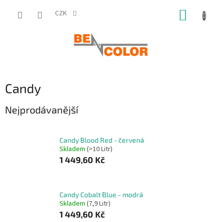
Přejít
NÁKUP
na
CZK
obsah
KOŠÍK
Candy
Nejprodávanější
Candy Blood Red - červená
Skladem
(>10 Litr)
1 449,60 Kč
Candy Cobalt Blue - modrá
Skladem
(7,9 Litr)
1 449,60 Kč