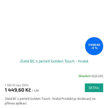
1 450 Kč
–0 %
Zlatá BC s perletí Golden Touch - hrubá
Skladem
(9,6 Litr)
1 198 Kč bez DPH
DETAIL
1 449,60 Kč
/ Litr
Zlatá BC s perletí Golden Touch - hrubá Produkt je dodávaný na
přímou aplikaci.