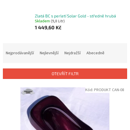
Zlatá BC s perletí Solar Gold - středně hrubá
Skladem
(9,8 Litr)
1 449,60 Kč
Ř
a
Nejprodávanější
Nejlevnější
Nejdražší
Abecedně
z
e
n
OTEVŘÍT FILTR
í
p
V
Kód:
PRODUKT CAN-08
r
ý
o
p
d
i
u
s
k
p
t
r
ů