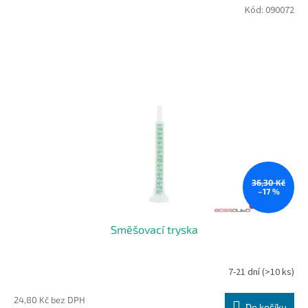
Kód:
090072
36,30 Kč
–17 %
Směšovací tryska
7-21 dní
(>10 ks)
24,80 Kč bez DPH
Do košíku