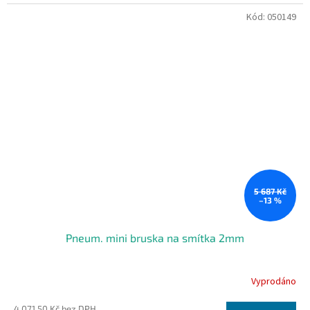
Kód:
050149
5 687 Kč
–13 %
Pneum. mini bruska na smítka 2mm
Vyprodáno
4 071,50 Kč bez DPH