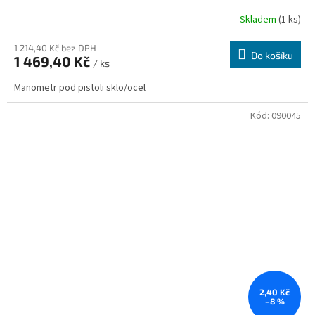
Skladem
(1 ks)
1 214,40 Kč bez DPH
Do košíku
1 469,40 Kč
/ ks
Manometr pod pistoli sklo/ocel
Kód:
090045
2,40 Kč
–8 %