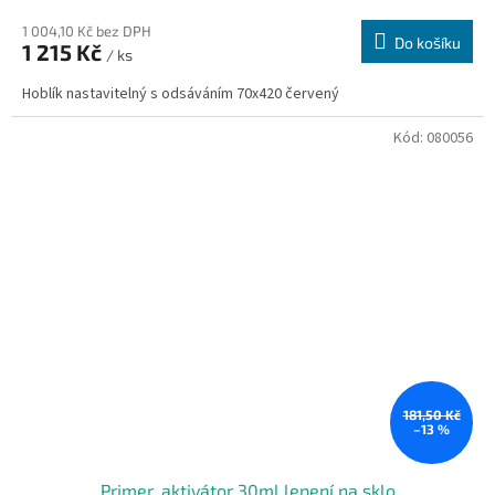
1 004,10 Kč bez DPH
Do košíku
1 215 Kč
/ ks
Hoblík nastavitelný s odsáváním 70x420 červený
Kód:
080056
181,50 Kč
–13 %
Primer, aktivátor 30ml lepení na sklo