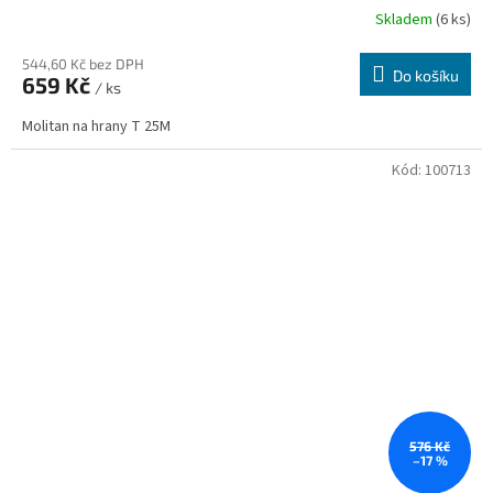
Skladem
(6 ks)
544,60 Kč bez DPH
Do košíku
659 Kč
/ ks
Molitan na hrany T 25M
Kód:
100713
576 Kč
–17 %