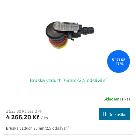
i
r
s
o
p
d
r
u
o
k
d
t
u
ů
k
t
ů
5 171 Kč
–17 %
Bruska vzduch 75mm/2,5 odsávání
Skladem
(1 ks)
3 525,80 Kč bez DPH
Do košíku
4 266,20 Kč
/ ks
Bruska vzduch 75mm/2,5 odsávání