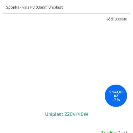
Sponka - vlna FU 0,6mm Uniplast
Kód:
090040
5 941,10
Kč
–7 %
Uniplast 220V/40W
Skladem
(1 ks)