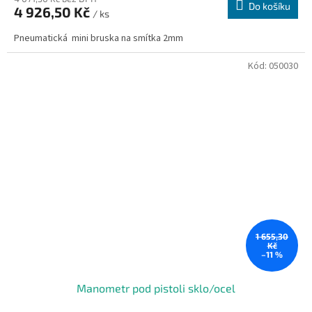
Do košíku
4 926,50 Kč
/ ks
Pneumatická mini bruska na smítka 2mm
Kód:
050030
1 655,30
Kč
–11 %
Manometr pod pistoli sklo/ocel