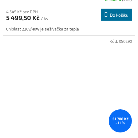
4 545 Kč bez DPH
Do košíku
5 499,50 Kč
/ ks
Uniplast 220V/40W je sešívačka za tepla
Kód:
050290
51 788 Kč
–11 %