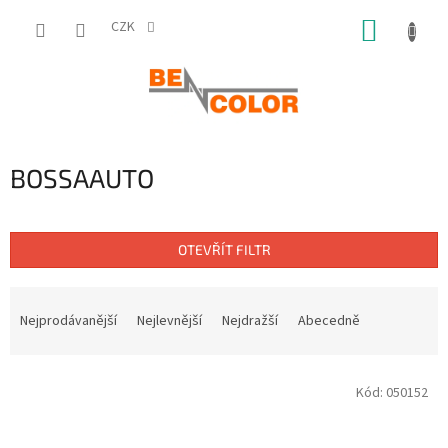
Přejít
NÁKUP
na
CZK
obsah
KOŠÍK
BOSSAAUTO
OTEVŘÍT FILTR
Ř
a
Nejprodávanější
Nejlevnější
Nejdražší
Abecedně
z
e
V
n
Kód:
050152
ý
í
p
p