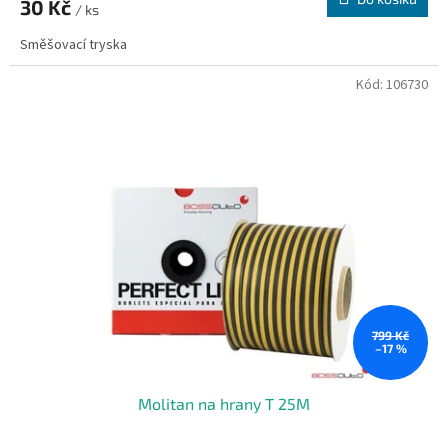
30 Kč
/ ks
Směšovací tryska
Kód:
106730
799 Kč
–17 %
Molitan na hrany T 25M