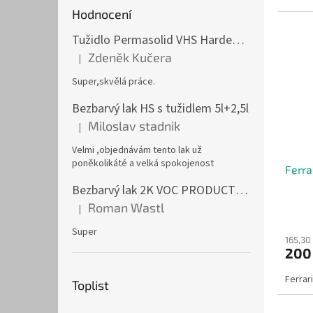
Hodnocení
Tužidlo Permasolid VHS Hardener Medium 1l střední
Zdeněk Kučera
|
Hodnocení produktu je 5 z 5 hvězdiček.
Super,skvělá práce.
Bezbarvý lak HS s tužidlem 5l+2,5l
Miloslav stadnik
|
Hodnocení produktu je 5 z 5 hvězdiček.
Velmi ,objednávám tento lak už
poněkolikáté a velká spokojenost
Ferra
Bezbarvý lak 2K VOC PRODUCTIVE CLEAR 1l
Roman Wastl
|
Hodnocení produktu je 5 z 5 hvězdiček.
Super
165,30
200
Ferrar
Toplist