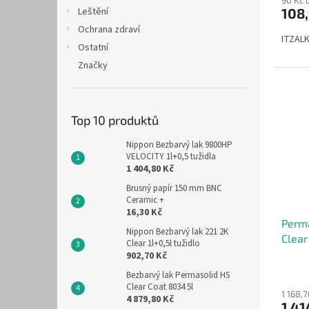
90 Kč 
108
Leštění
Ochrana zdraví
ITZALK
Ostatní
Značky
Top 10 produktů
Nippon Bezbarvý lak 9800HP
VELOCITY 1l+0,5 tužidla
1 404,80 Kč
Brusný papír 150 mm BNC
Ceramic +
16,30 Kč
Perm
Nippon Bezbarvý lak 221 2K
Clear
Clear 1l+0,5l tužidlo
902,70 Kč
Bezbarvý lak Permasolid HS
Clear Coat 8034 5l
1 168,
4 879,80 Kč
1 41