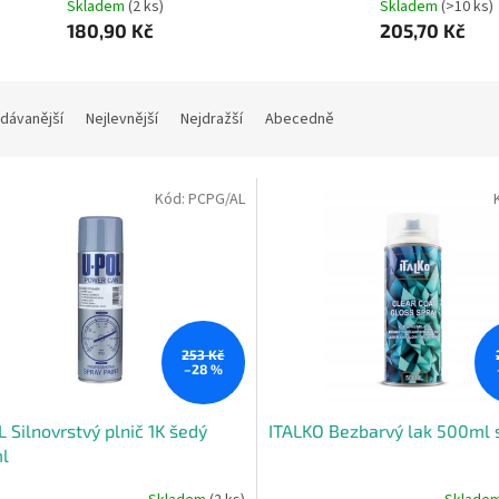
Skladem
(2 ks)
Skladem
(>10 ks)
180,90 Kč
205,70 Kč
dávanější
Nejlevnější
Nejdražší
Abecedně
Kód:
PCPG/AL
253 Kč
–28 %
 Silnovrstvý plnič 1K šedý
ITALKO Bezbarvý lak 500ml 
l