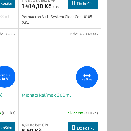
1 168,70 Kč bez DPH
 košíku
Do košíku
1 414,10 Kč
/ ks
400 ml
Permacron Matt System Clear Coat 8185
0,8L
ód:
35607
Kód:
3-200-0385
4,70 Kč
8 Kč
–14 %
–30 %
s)
Míchací kelímek 300ml
m
(>10 ks)
Skladem
(>10 ks)
4,60 Kč bez DPH
 košíku
Do košíku
5,60 Kč