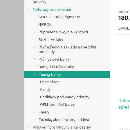
Novinky
Materiály pro lakování
149,50
180
SPIES HECKER Pigmenty
NIPPON
U-POL 
Připravené mixy dle výrobců
Bezbarvé laky
Plniče,ředidla,základy a speciální
podklady
Průmyslové barvy
Barvy TIR Náklaďáky
Tuning barvy
Chameleon
Candy
Podklady pod candy odstíny
Italk
OEM speciální barvy
sprej
Tmely
Tužidla, akcelerátory, aditiva
Vybavení pro lakovny a Karosárny