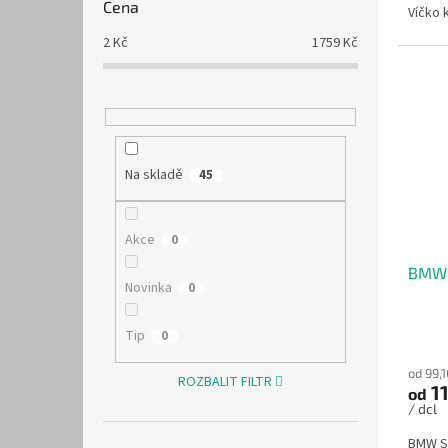
Cena
Víčko 
2
Kč
1759
Kč
Na skladě
45
Akce
0
BMW 
Novinka
0
Tip
0
od 99,
ROZBALIT FILTR
11
od
/ dcl
BMW Sa