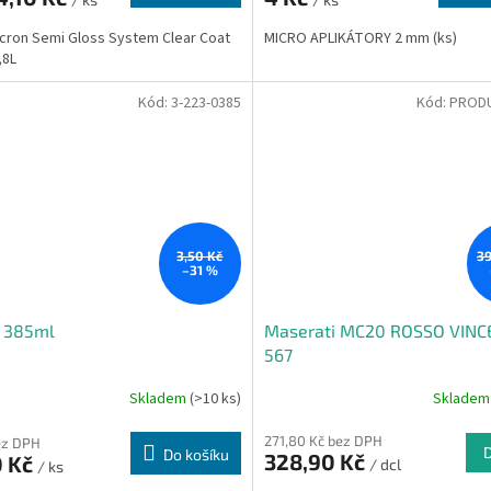
ron Semi Gloss System Clear Coat
MICRO APLIKÁTORY 2 mm (ks)
,8L
Kód:
3-223-0385
Kód:
PRODU
3,50 Kč
39
–31 %
o 385ml
Maserati MC20 ROSSO VINC
567
Skladem
(>10 ks)
Sklade
Průměrné
hodnocení
271,80 Kč bez DPH
produktu
ez DPH
Do košíku
328,90 Kč
0 Kč
je
/ dcl
/ ks
5,0