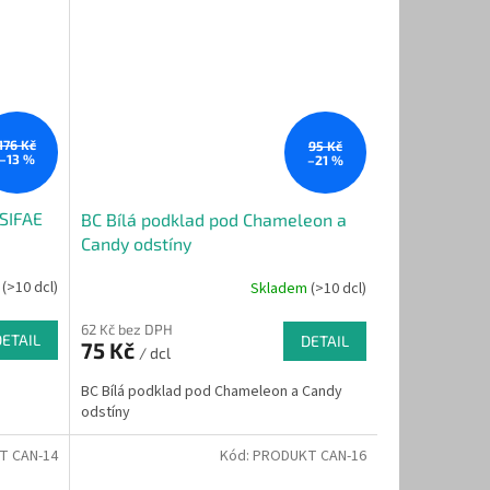
176 Kč
95 Kč
–13 %
–21 %
SIFAE
BC Bílá podklad pod Chameleon a
Candy odstíny
m
(>10 dcl)
Skladem
(>10 dcl)
62 Kč bez DPH
DETAIL
DETAIL
75 Kč
/ dcl
BC Bílá podklad pod Chameleon a Candy
odstíny
T CAN-14
Kód:
PRODUKT CAN-16