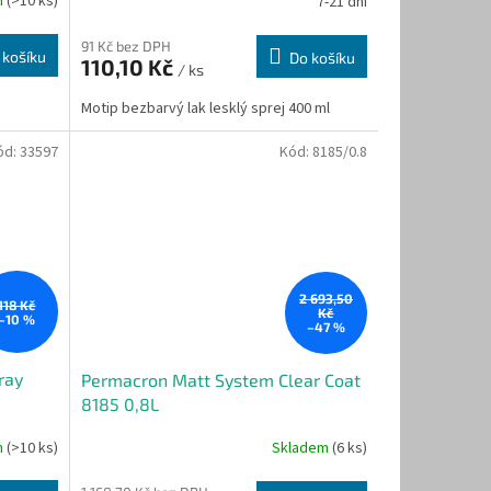
m
(>10 ks)
7-21 dní
91 Kč bez DPH
 košíku
Do košíku
110,10 Kč
/ ks
Motip bezbarvý lak lesklý sprej 400 ml
ód:
33597
Kód:
8185/0.8
2 693,50
118 Kč
Kč
–10 %
–47 %
ray
Permacron Matt System Clear Coat
8185 0,8L
m
(>10 ks)
Skladem
(6 ks)