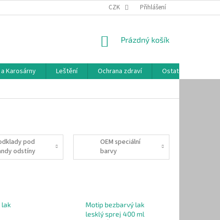
CZK
Přihlášení
NÁKUPNÍ
Prázdný košík
KOŠÍK
 a Karosárny
Leštění
Ochrana zdraví
Ostatní
Hodn
odklady pod
OEM speciální
andy odstíny
barvy
 lak
Motip bezbarvý lak
lesklý sprej 400 ml