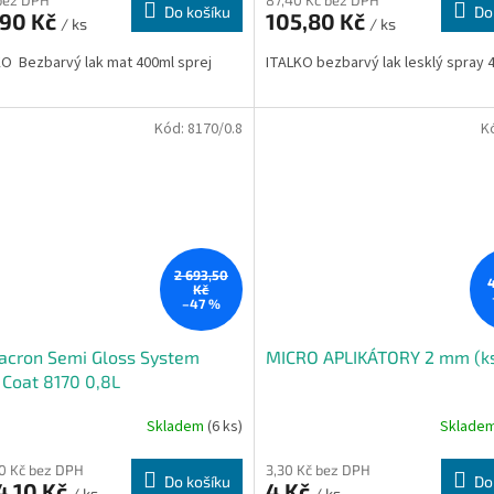
bez DPH
87,40 Kč bez DPH
Do košíku
Do
,90 Kč
105,80 Kč
/ ks
/ ks
O Bezbarvý lak mat 400ml sprej
ITALKO bezbarvý lak lesklý spray 
Kód:
8170/0.8
K
2 693,50
Kč
–47 %
acron Semi Gloss System
MICRO APLIKÁTORY 2 mm (k
 Coat 8170 0,8L
Skladem
(6 ks)
Sklade
70 Kč bez DPH
3,30 Kč bez DPH
Do košíku
Do
4,10 Kč
4 Kč
/ ks
/ ks