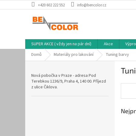
Přejít
+420 602 222 552
info@bencolor.cz
na
obsah
SUPER AKCE ( vždy jen na pár dní)
Akce
Výpro
Domů
Materiály pro lakování
Tuning barvy
P
Tun
o
Nová pobočka v Praze - adresa Pod
s
Terebkou 1236/9, Praha 4, 140 00. Příjezd
t
z ulice Čiklova.
r
a
n
Nejpr
n
í
p
a