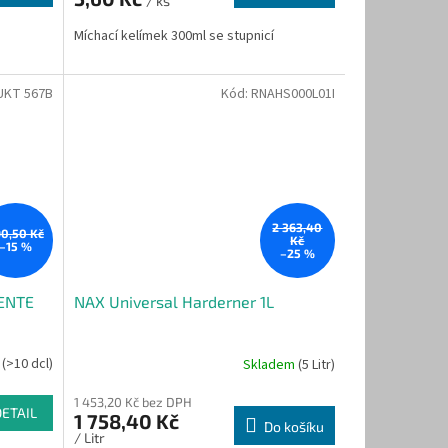
/ ks
Míchací kelímek 300ml se stupnicí
KT 567B
Kód:
RNAHS000L01I
2 363,40
0,50 Kč
Kč
–15 %
–25 %
ENTE
NAX Universal Harderner 1L
m
(>10 dcl)
Skladem
(5 Litr)
1 453,20 Kč bez DPH
DETAIL
1 758,40 Kč
Do košíku
/ Litr