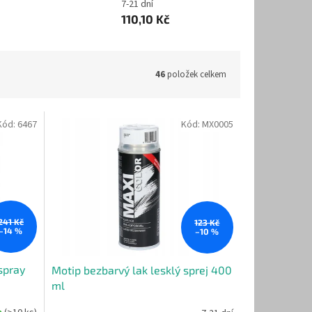
7-21 dní
110,10 Kč
46
položek celkem
Kód:
6467
Kód:
MX0005
241 Kč
123 Kč
–14 %
–10 %
spray
Motip bezbarvý lak lesklý sprej 400
ml