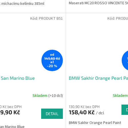
Maserati MC20 ROSSO VINCENTE 5
k míchacímu kelímku 385ml
z
5
hvězdiček.
Kód:
PRODUKT B51
Kód:
PRODU
od
149,60 Kč
až
–20 %
San Marino Blue
BMW Sakhir Orange Pearl Pa
Skladem
(>10 dcl)
Sklade
10 Kč bez DPH
130,90 Kč bez DPH
9,90 Kč
158,40 Kč
/ dcl
DETAIL
BMW Sakhir Orange Pearl Paint
n Marino Blue