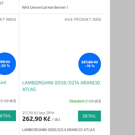
67
NAX Universal Harderner l
KT WB50
Kód:
PRODUKT 0058
198 Kč
327,80 Kč
–20 %
–19 %
int
LAMBORGHINI 0058/0214 ARANCIO
ATLAS
m
(>10 dcl)
Skladem
(>10 dcl)
217,30 Kč bez DPH
DETAIL
DETAIL
262,90 Kč
/ dcl
LAMBORGHINI 0058/0214 ARANCIO ATLAS