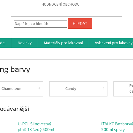
HODNOCENÍ OBCHODU
HLEDAT
dej
Novinky
Materiály pro lakování
Vybavení pro lakovny
ing barvy
P
Chameleon
Candy
c
odávanější
U-POL Silnovrstvý
ITALKO Bezbarvý
plnič 1K šedý 500ml
500ml spray