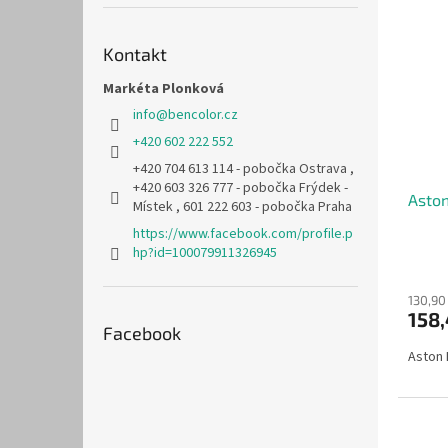
Kontakt
Markéta Plonková
info
@
bencolor.cz
+420 602 222 552
+420 704 613 114 - pobočka Ostrava ,
+420 603 326 777 - pobočka Frýdek -
Asto
Místek , 601 222 603 - pobočka Praha
https://www.facebook.com/profile.p
hp?id=100079911326945
130,90
158
Facebook
Aston 