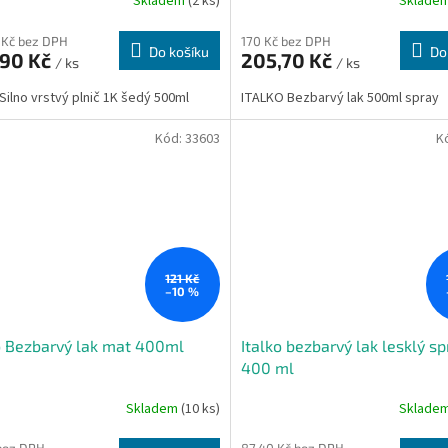
Skladem
(2 ks)
Sklade
 Kč bez DPH
170 Kč bez DPH
Do košíku
Do
,90 Kč
205,70 Kč
/ ks
/ ks
Silno vrstvý plnič 1K šedý 500ml
ITALKO Bezbarvý lak 500ml spray
Kód:
33603
K
121 Kč
–10 %
o Bezbarvý lak mat 400ml
Italko bezbarvý lak lesklý sp
400 ml
Skladem
(10 ks)
Sklade