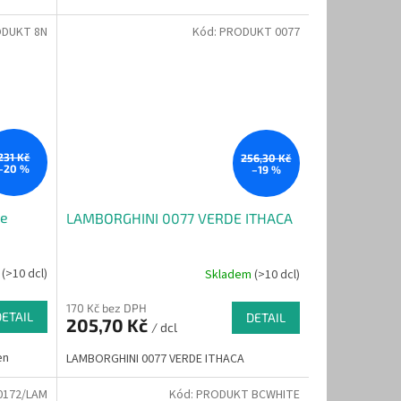
DUKT 8N
Kód:
PRODUKT 0077
231 Kč
256,30 Kč
–20 %
–19 %
me
LAMBORGHINI 0077 VERDE ITHACA
m
(>10 dcl)
Skladem
(>10 dcl)
170 Kč bez DPH
DETAIL
DETAIL
205,70 Kč
/ dcl
en
LAMBORGHINI 0077 VERDE ITHACA
0172/LAM
Kód:
PRODUKT BCWHITE