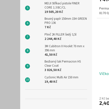
MEIJI Stříkací pistole FINER
CORE 1.3 BC/CL
Permac
19 505,20 Kč
8170 0
Brusný papír 150mm 15H GREEN
PRO 136
7 Kč
Plnič 2K FILLER šedý 3,5l
2 244,40 Kč
3M Cubitron II Hookit 70 mm x
396 mm
41,50 Kč
Bezbarvý lak Permacron HS
Clear Coat
3 826,50 Kč
Víčk
Cyclonic Multi Air 150 mm
19,40 Kč
2 Kč b
2,4