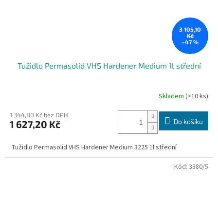
3 105,10
Kč
–47 %
Tužidlo Permasolid VHS Hardener Medium 1l střední
Skladem
(>10 ks)
Průměrné
hodnocení
produktu
1 344,80 Kč bez DPH
Do košíku
1 627,20 Kč
je
5,0
z
Tužidlo Permasolid VHS Hardener Medium 3225 1l střední
5
hvězdiček.
Kód:
3380/5