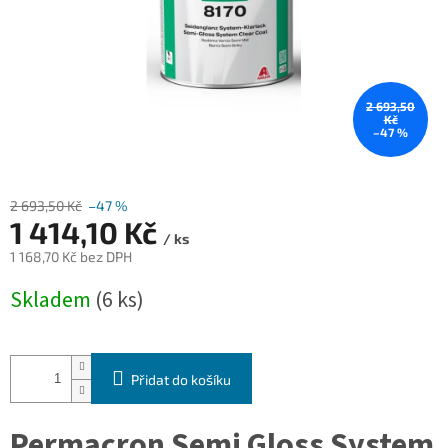
2 693,50
Kč
–47 %
2 693,50 Kč
–47 %
1 414,10 Kč
/ ks
1 168,70 Kč bez DPH
Měrná
Skladem
(6 ks)
cena:
Přidat do košíku
Permacron Semi Gloss System