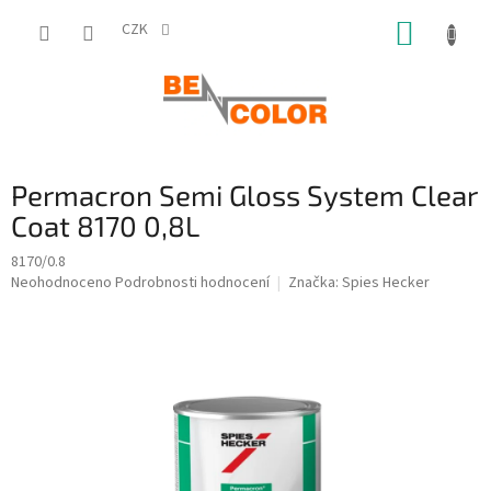
Přejít
NÁKUP
na
CZK
obsah
KOŠÍK
Permacron Semi Gloss System Clear
Coat 8170 0,8L
8170/0.8
Průměrné
Neohodnoceno
Podrobnosti hodnocení
Značka:
Spies Hecker
hodnocení
produktu
je
0,0
z
5
hvězdiček.