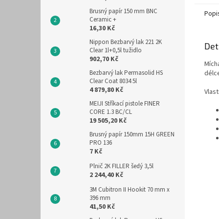
Brusný papír 150 mm BNC
Popi
Ceramic +
16,30 Kč
Nippon Bezbarvý lak 221 2K
Det
Clear 1l+0,5l tužidlo
902,70 Kč
Mích
Bezbarvý lak Permasolid HS
délc
Clear Coat 8034 5l
4 879,80 Kč
Vlast
MEIJI Stříkací pistole FINER
CORE 1.3 BC/CL
19 505,20 Kč
Brusný papír 150mm 15H GREEN
PRO 136
7 Kč
Plnič 2K FILLER šedý 3,5l
2 244,40 Kč
3M Cubitron II Hookit 70 mm x
396 mm
41,50 Kč