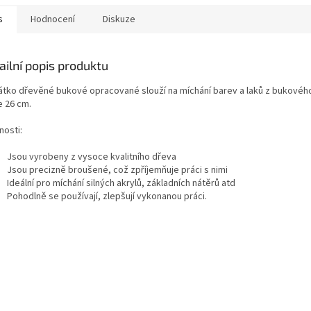
s
Hodnocení
Diskuze
ailní popis produktu
átko dřevěné bukové opracované slouží na míchání barev a laků z bukovéh
e 26 cm.
nosti:
Jsou vyrobeny z vysoce kvalitního dřeva
Jsou precizně broušené, což zpříjemňuje práci s nimi
Ideální pro míchání silných akrylů, základních nátěrů atd
Pohodlně se používají, zlepšují vykonanou práci.