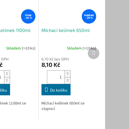
17 Kč
11,50 Kč
–30 %
–29 %
kelímek 1100ml
Míchací kelímek 650ml
Skladem
(>10 ks)
Skladem
(>10 ks)
Další
produkt
z DPH
6,70 Kč bez DPH
č
8,10 Kč
šíku
Do košíku
límek 1100ml se
Míchací kelímek 650ml se
stupnicí