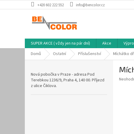
Přejít
+420 602 222 552
info@bencolor.cz
na
obsah
SUPER AKCE ( vždy jen na pár dní)
Akce
Výpro
Domů
Ostatní
Příslušenství
Míchátko d
P
Míc
o
Nová pobočka v Praze - adresa Pod
s
Průměr
Neohod
Terebkou 1236/9, Praha 4, 140 00. Příjezd
t
hodnoce
z ulice Čiklova.
r
produkt
a
je
0,0
n
z
n
5
í
hvězdič
p
a