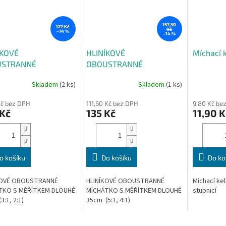
157,30
127 Kč
Kč
–14 %
–14 %
ÍKOVÉ
HLINÍKOVÉ
Míchací 
USTRANNÉ
OBOUSTRANNÉ
ÁTKO S MĚŘÍTKEM
MÍCHÁTKO S MĚŘÍTKEM
Skladem
(2 ks)
Skladem
(1 ks)
2:1
35cm 5:1
Kč bez DPH
111,60 Kč bez DPH
9,80 Kč be
 Kč
135 Kč
11,90 K
o košíku
Do košíku
Do ko
KOVÉ OBOUSTRANNÉ
HLINÍKOVÉ OBOUSTRANNÉ
Míchací ke
TKO S MĚŘÍTKEM DLOUHÉ
MÍCHÁTKO S MĚŘÍTKEM DLOUHÉ
stupnicí
3:1, 2:1)
35cm (5:1, 4:1)