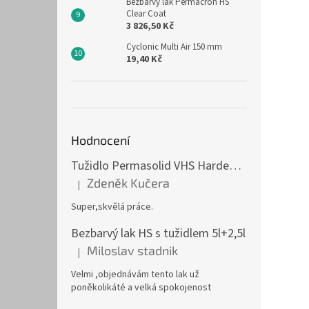
Bezbarvý lak Permacron HS
Clear Coat
3 826,50 Kč
Cyclonic Multi Air 150 mm
19,40 Kč
Hodnocení
Tužidlo Permasolid VHS Hardener Medium 1l střední
Zdeněk Kučera
|
Hodnocení produktu je 5 z 5 hvězdiček.
Super,skvělá práce.
Bezbarvý lak HS s tužidlem 5l+2,5l
Miloslav stadnik
|
Hodnocení produktu je 5 z 5 hvězdiček.
Velmi ,objednávám tento lak už
poněkolikáté a velká spokojenost