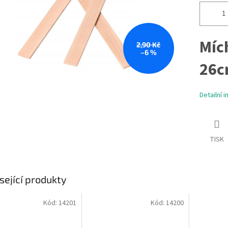
Míc
2,90 Kč
–6 %
26
Detailní 
TISK
sející produkty
Kód:
14201
Kód:
14200