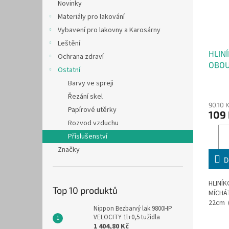
Novinky
Materiály pro lakování
Vybavení pro lakovny a Karosárny
Leštění
HLIN
Ochrana zdraví
OBO
Ostatní
MÍCH
Barvy ve spreji
22cm 
Řezání skel
90,10 
Papírové utěrky
109
Rozvod vzduchu
Příslušenství
Značky
D
HLINÍ
Top 10 produktů
MÍCHÁ
22cm (
Nippon Bezbarvý lak 9800HP
VELOCITY 1l+0,5 tužidla
1 404,80 Kč