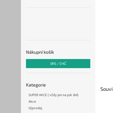
n
e
l
Nákupní košík
0
KS /
0 KČ
Přeskočit
Kategorie
kategorie
Souvi
SUPER AKCE ( vždy jen na pár dní)
Akce
Výprodej