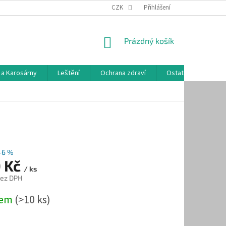
CZK
Přihlášení
NÁKUPNÍ
Prázdný košík
KOŠÍK
 a Karosárny
Leštění
Ochrana zdraví
Ostatní
Hodn
–6 %
0 Kč
/ ks
bez DPH
dem
(>10 ks)