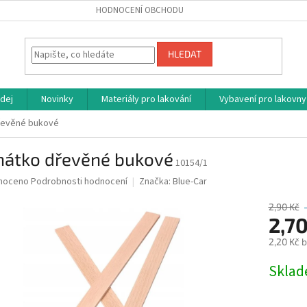
HODNOCENÍ OBCHODU
HLEDAT
dej
Novinky
Materiály pro lakování
Vybavení pro lakovny
řevěné bukové
hátko dřevěné bukové
10154/1
né
noceno
Podrobnosti hodnocení
Značka:
Blue-Car
ní
u
2,90 Kč
2,7
2,20 Kč 
Měrná
Skla
ek.
cena: