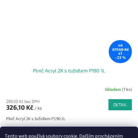
od
377,50 Kč
až
–23 %
Plnič Acryl 2K s tužidlem P190 1L
Skladem
(7 ks)
269,50 Kč bez DPH
DETAIL
326,10 Kč
/ ks
Plnič Acryl 2K s tužidlem P190 1L
13
položek celkem
O
Tento web používá soubory cookie. Dalším procházením