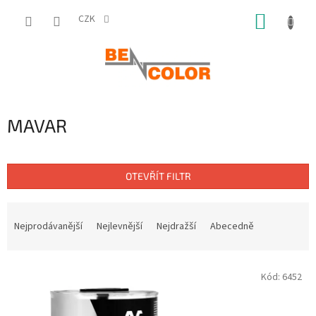
Přejít
NÁKUP
na
CZK
obsah
KOŠÍK
MAVAR
OTEVŘÍT FILTR
Ř
a
Nejprodávanější
Nejlevnější
Nejdražší
Abecedně
z
e
V
n
Kód:
6452
ý
í
p
p