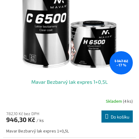
i
r
s
o
p
d
r
u
o
k
d
t
u
ů
k
t
ů
1 147 Kč
–17 %
Mavar Bezbarvý lak expres 1+0,5L
Skladem
(4 ks)
782,10 Kč bez DPH
Do košíku
946,30 Kč
/ ks
Mavar Bezbarvý lak expres 1+0,5L