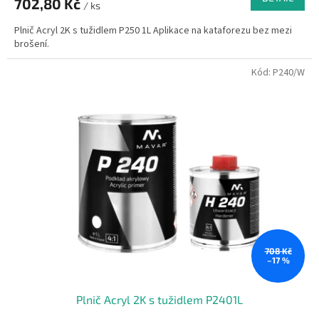
702,80 Kč
/ ks
Plnič Acryl 2K s tužidlem P250 1L Aplikace na kataforezu bez mezi
brošení.
Kód:
P240/W
708 Kč
–17 %
Plnič Acryl 2K s tužidlem P2401L