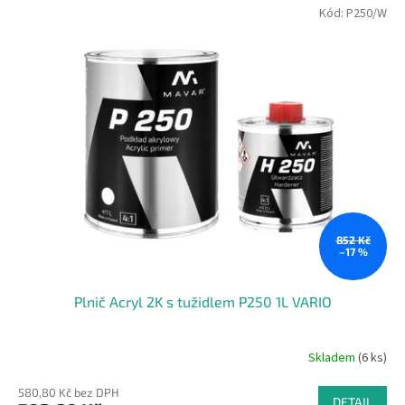
Kód:
P250/W
852 Kč
–17 %
Plnič Acryl 2K s tužidlem P250 1L VARIO
Skladem
(6 ks)
580,80 Kč bez DPH
DETAIL