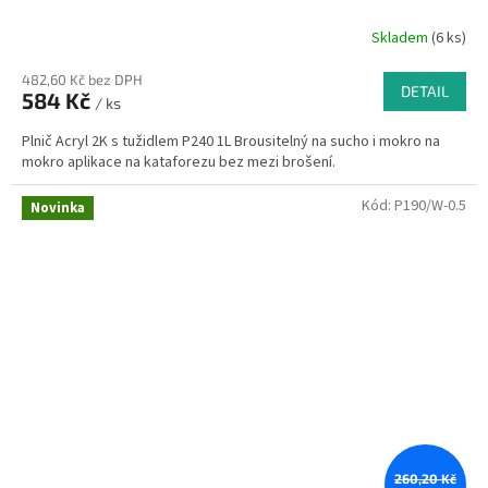
Skladem
(6 ks)
482,60 Kč bez DPH
DETAIL
584 Kč
/ ks
Plnič Acryl 2K s tužidlem P240 1L Brousitelný na sucho i mokro na
mokro aplikace na kataforezu bez mezi brošení.
Kód:
P190/W-0.5
Novinka
260,20 Kč