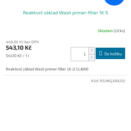
Reaktivní základ Wash primer-filler 1K 1l
Skladem
(10 ks)
448,80 Kč bez DPH
543,10 Kč
Do košíku
Měrná
543,10 Kč / 1 l
cena:
Reaktivní základ Wash primer-filler 1K 1l CL4000
Kód:
RSUNQ300L01I