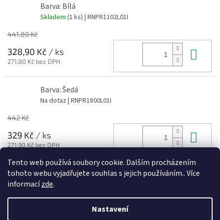
Barva: Bílá
Skladem
(1 ks)
| RNPR1102L01I
441,80 Kč
Do 
328,90 Kč
/ ks
271,80 Kč bez DPH
Barva: Šedá
Na dotaz
| RNPR1800L01I
442 Kč
Do 
329 Kč
/ ks
271,90 Kč bez DPH
Tento web používá soubory cookie. Dalším procházením
tohoto webu vyjadřujete souhlas s jejich používáním.. Více
Z
informací
zde
.
á
Vytvořil Shoptet
p
Nastavení
a