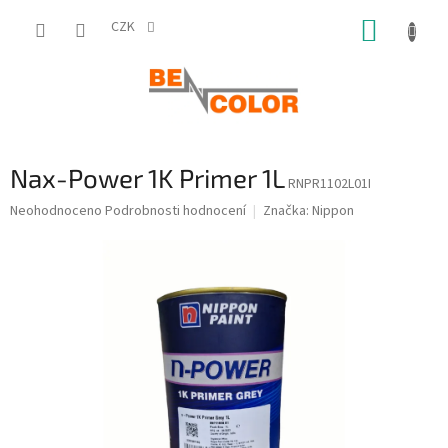
Přejít
NÁKUP
na
CZK
obsah
KOŠÍK
Nax-Power 1K Primer 1L
RNPR1102L01I
Průměrné
Neohodnoceno
Podrobnosti hodnocení
Značka:
Nippon
hodnocení
produktu
je
0,0
z
5
hvězdiček.