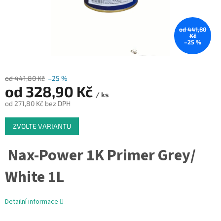
od 441,80
Kč
–25 %
od 441,80 Kč
–25 %
od
328,90 Kč
/ ks
od
271,80 Kč
bez DPH
Měrná
ZVOLTE VARIANTU
cena:
Nax-Power 1K Primer Grey/
White 1L
Detailní informace