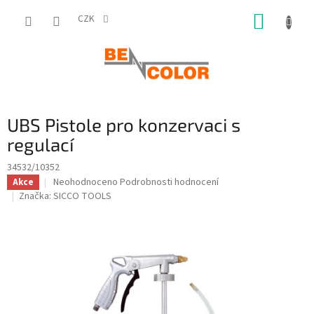
Přejít
NÁKUP
na
CZK
obsah
KOŠÍK
UBS Pistole pro konzervaci s
regulací
34532/10352
Průměrné
Neohodnoceno
Podrobnosti hodnocení
Akce
hodnocení
Značka:
SICCO TOOLS
produktu
je
0,0
z
5
hvězdiček.