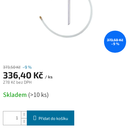
373,50 Kč
–9 %
373,50 Kč
–9 %
336,40 Kč
/ ks
278 Kč bez DPH
Měrná
Skladem
(>10 ks)
cena:
Přidat do košíku