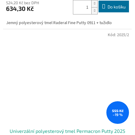
produktu
524,20 Kč bez DPH
Do košíku
634,30 Kč
je
5,0
z
Jemný polyesterový tmel Raderal Fine Putty 0911 + tužidlo
5
hvězdiček.
Kód:
2025/2
555 Kč
–19 %
Univerzální polyesterový tmel Permacron Putty 2025