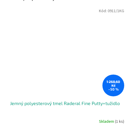
Kód:
0911/1KG
1 268,60
Kč
–50 %
Jemný polyesterový tmel Raderal Fine Putty+tužidlo
Skladem
(1 ks)
Průměrné
hodnocení