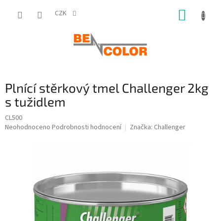
Přejít
NÁKUP
na
CZK
obsah
KOŠÍK
Plnící stěrkový tmel Challenger 2kg
s tužidlem
CL500
Průměrné
Neohodnoceno
Podrobnosti hodnocení
Značka:
Challenger
hodnocení
produktu
je
0,0
z
5
hvězdiček.