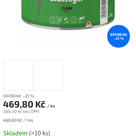
597,90 Kč
–21 %
597,90 Kč
–21 %
469,80 Kč
/ ks
388,30 Kč bez DPH
Měrná
469,80 Kč / 1 ks
cena:
Skladem
(>10 ks)