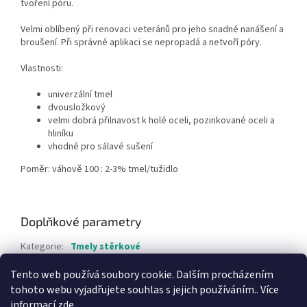
tvoření póru.
Velmi oblíbený při renovaci veteránů pro jeho snadné nanášení a
broušení. Při správné aplikaci se nepropadá a netvoří póry.
Vlastnosti:
univerzální tmel
dvousložkový
velmi dobrá přilnavost k holé oceli, pozinkované oceli a
hliníku
vhodné pro sálavé sušení
Poměr: váhově 100 : 2-3% tmel/tužidlo
Doplňkové parametry
Kategorie
:
Tmely stěrkové
Hmotnost
:
2.05 kg
Tento web používá soubory cookie. Dalším procházením
tohoto webu vyjadřujete souhlas s jejich používáním.. Více
Z
informací
zde
.