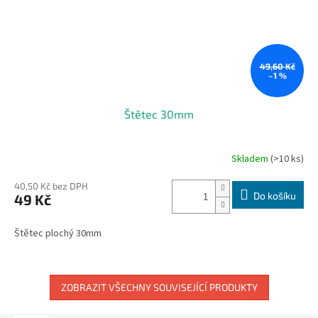
49,60 Kč
–1 %
Štětec 30mm
Skladem
(>10 ks)
40,50 Kč bez DPH
Do košíku
49 Kč
Štětec plochý 30mm
ZOBRAZIT VŠECHNY SOUVISEJÍCÍ PRODUKTY