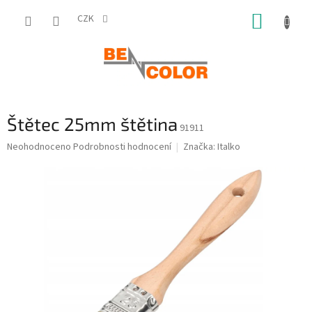
Přejít
NÁKUP
na
CZK
obsah
KOŠÍK
Štětec 25mm štětina
91911
Průměrné
Neohodnoceno
Podrobnosti hodnocení
Značka:
Italko
hodnocení
produktu
je
0,0
z
5
hvězdiček.