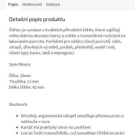
Popis
Hodnocení
Diskuze
Detailní popis produktu
Štětec je vyroben z kvalitních přírodních štětin, které zajišťují
velmi dobrou absorpci barvy a světlo a rovnoměrné rozložení na
lakovaném povrchu. Perfektní pro nátěry všech povrchů: stěn,
stropů, dřevěných výrobků, podlah, předmětů, uvnitř i vně,
všemi typy barev, laků a impregnací.
Specifikace:
Šířka: 25mm
Tloušťka: 12 mm
Délka štětin: 42 mm
Vlastnosti:
Dřevěná, ergonomická rukojeť umožňuje přesnou práci a
neklouže v ruce.
Kartáč má praktický otvor na zavěšení.
Lze jej čistit rozpouštědly, což usnadňuje čištění po práci.