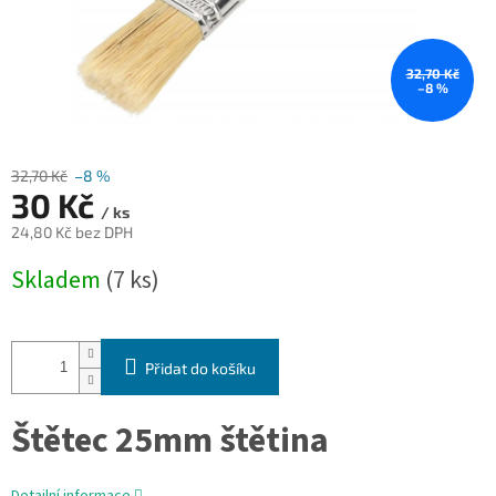
32,70 Kč
–8 %
32,70 Kč
–8 %
30 Kč
/ ks
24,80 Kč bez DPH
Měrná
Skladem
(7 ks)
cena:
Přidat do košíku
Štětec 25mm štětina