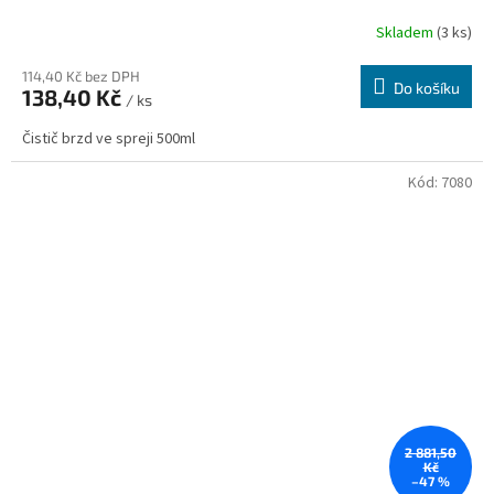
Skladem
(3 ks)
114,40 Kč bez DPH
Do košíku
138,40 Kč
/ ks
Čistič brzd ve spreji 500ml
Kód:
7080
2 881,50
Kč
–47 %