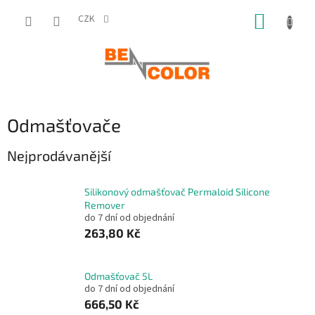
Přejít
NÁKUP
na
CZK
obsah
KOŠÍK
Odmašťovače
Nejprodávanější
Silikonový odmašťovač Permaloid Silicone
Remover
do 7 dní od objednání
263,80 Kč
Odmašťovač 5L
do 7 dní od objednání
666,50 Kč