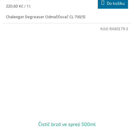
Do košíku
Měrná
220,60 Kč / 1 l
cena:
Chalenger Degreaser Odmašťovač CL 700/5l
Kód:
RA80179-3
Čistič brzd ve spreji 500ml