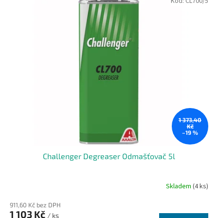
Kód:
CL700/5
1 373,40
Kč
–19 %
Challenger Degreaser Odmašťovač 5l
Skladem
(4 ks)
911,60 Kč bez DPH
1 103 Kč
/ ks