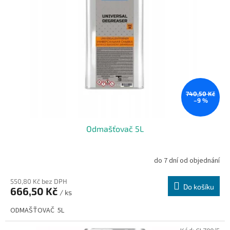
740,50 Kč
–9 %
Odmašťovač 5L
do 7 dní od objednání
550,80 Kč bez DPH
Do košíku
666,50 Kč
/ ks
ODMAŠŤOVAČ 5L