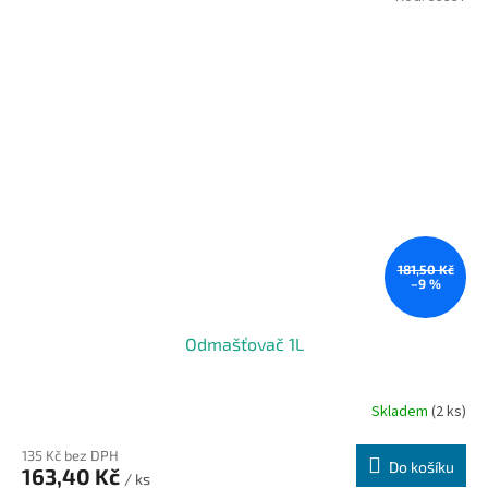
181,50 Kč
–9 %
Odmašťovač 1L
Skladem
(2 ks)
135 Kč bez DPH
Do košíku
163,40 Kč
/ ks