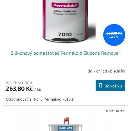
o
d
u
k
t
ů
503,10 Kč
–47 %
Silikonový odmašťovač Permaloid Silicone Remover
do 7 dní od objednání
218 Kč bez DPH
Do košíku
263,80 Kč
/ ks
Odstraňovač silikonu Permaloid 7010 1l
Kód:
38769