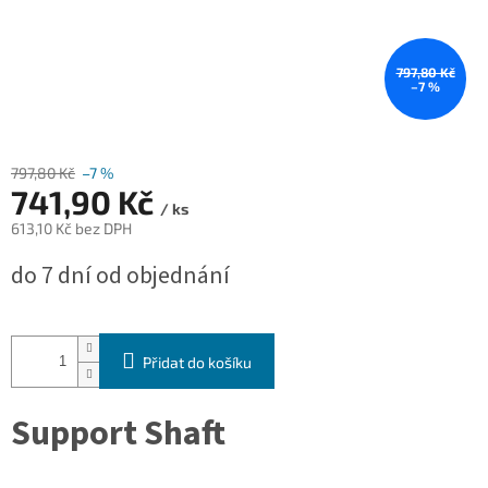
797,80 Kč
–7 %
797,80 Kč
–7 %
741,90 Kč
/ ks
613,10 Kč bez DPH
Měrná
do 7 dní od objednání
cena:
Přidat do košíku
Support Shaft