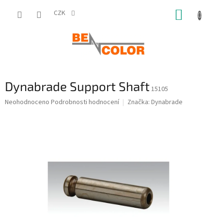
Přejít
NÁKUP
na
CZK
obsah
KOŠÍK
Dynabrade Support Shaft
15105
Průměrné
Neohodnoceno
Podrobnosti hodnocení
Značka:
Dynabrade
hodnocení
produktu
je
0,0
z
5
hvězdiček.