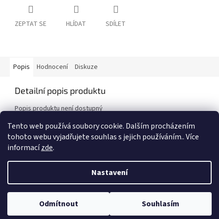
ZEPTAT SE
HLÍDAT
SDÍLET
Popis
Hodnocení
Diskuze
Detailní popis produktu
Popis produktu není dostupný
Tento web používá soubory cookie. Dalším procházením
tohoto webu vyjadřujete souhlas s jejich používáním.. Více
Z
informací
zde
.
á
Vytvořil Shoptet
p
Nastavení
a
t
Copyright 2026
BENCOLOR.CZ
. Všechna práva vyhrazena.
Upravit
í
Odmítnout
Souhlasím
nastavení cookies