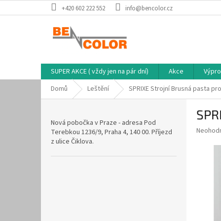
Přejít
+420 602 222 552
info@bencolor.cz
na
obsah
SUPER AKCE ( vždy jen na pár dní)
Akce
Výpro
Domů
Leštění
SPRIXE Strojní Brusná pasta pr
P
SPRI
o
Nová pobočka v Praze - adresa Pod
s
Průměr
Neohod
Terebkou 1236/9, Praha 4, 140 00. Příjezd
t
hodnoce
z ulice Čiklova.
r
produkt
a
je
0,0
n
z
n
5
í
hvězdič
p
a