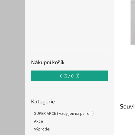
n
e
l
Nákupní košík
0
KS /
0 KČ
Přeskočit
Kategorie
kategorie
Souvi
SUPER AKCE ( vždy jen na pár dní)
Akce
Výprodej