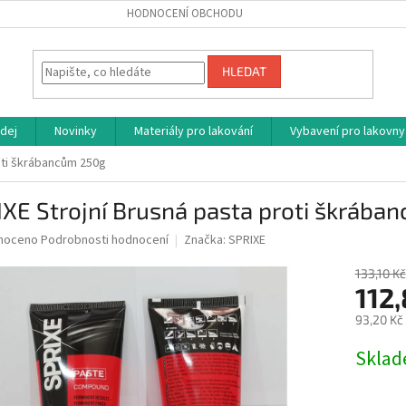
HODNOCENÍ OBCHODU
HLEDAT
dej
Novinky
Materiály pro lakování
Vybavení pro lakovny
oti škrábancům 250g
XE Strojní Brusná pasta proti škrába
né
noceno
Podrobnosti hodnocení
Značka:
SPRIXE
ní
u
133,10 Kč
112
93,20 Kč
Měrná
Skla
ek.
cena: