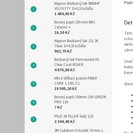
Popi
Nippon Bezbarvý lak 9800HP
VELOCITY 1l+0,5 tužidla
1 404,80 Kč
Det
Brusný papír 150 mm BNC
Ceramic +
16,30 Kč
Tato
scho
Nippon Bezbarvý lak 221 2K
defek
Clear 1l+0,5l tužidlo
záro
902,70 Kč
Bezbarvý lak Permasolid HS
Značk
Clear Coat 8034 5l
Indu
4 879,80 Kč
barev
MEIJI Stříkací pistole FINER
CORE 1.3 BC/CL
Vlast
19 505,20 Kč
Brusný papír 150mm 15H GREEN
PRO 136
7 Kč
Plnič 2K FILLER šedý 3,5l
2 244,40 Kč
3M Cubitron II Hookit 70 mm x