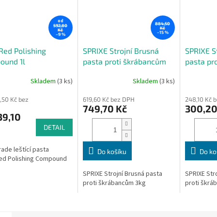
od
884,50
592,80
Kč
Kč
–15 %
–9 %
ed Polishing
SPRIXE Strojní Brusná
SPRIXE S
ound 1l
pasta proti škrábancům
pasta pr
3kg
1kg
Skladem
(3 ks)
Skladem
(3 ks)
,50 Kč bez
619,60 Kč bez DPH
248,10 Kč 
749,70 Kč
300,20
39,10
DETAIL
ade leštící pasta
Do košíku
Do ko
ed Polishing Compound
SPRIXE Strojní Brusná pasta
SPRIXE Str
proti škrábancům 3kg
proti škrá