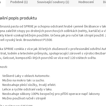
s
Podobné (1)
Související soubory (1)
Hodnocení
D
ailní popis produktu
 brusná pasta od SPRIXE je schopna odstranit hrubé i jemné škrábance v lak
pna zaleštit stopy po drobných povrchových oděrkách (nehty, kartáče) a 
ty které vznikají běžným použitím. Určena jak pro ruční tak strojní použití
veň vysoký lesk. Brousitelnost P1500.
a SPRIXE vznikla z více jak 30 letých zkušeností v profesionální odvětví Au
strial, lodním a leteckém průmyslu, spolupracující zároveň s výrobci Bezbar
, Gelcoat, kompozitů i litých povrchů ve více než 120 státech světa.
nosti:
Veškeré Laky v oblasti Automotiv.
Možno na mokro tak i a sucho.
Neobsahuje plnící složky, trvalý efekt.
Lehce a rychle odstraní vady v laku.
Neobsahuje silikony 100% bezpečný pro příští operace např. lakovny
Možno používat ručně i strojně