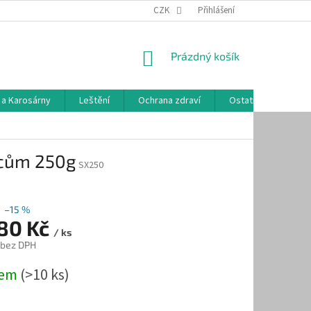
CZK
Přihlášení
NÁKUPNÍ
Prázdný košík
KOŠÍK
 a Karosárny
Leštění
Ochrana zdraví
Ostatní
Hodn
ncům 250g
SX250
–15 %
,80 Kč
/ ks
 bez DPH
dem
(>10 ks)