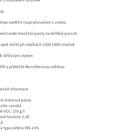
ít s molitanem SXSCHW
up:
olitan navlhčit rozprašovačem s vodou
anést malé množství pasty na leštěný povrch.
rojně: leštit při otáčkách 1500-1800 rotačně.
ě: křížovým stylem
třít a přeleštit Microfibrovou utěrkou.
nické informace:
ed: krémová pasta
ozita: vysoká
h VOC: 150 g/l
ivní hustota: 1,45
,0
a typu nátěru: MS a HS