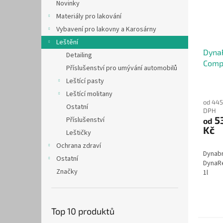
Novinky
Materiály pro lakování
Vybavení pro lakovny a Karosárny
Leštění
DynaR
Detailing
Comp
Příslušenství pro umývání automobilů
Leštící pasty
Leštící molitany
od 445
Ostatní
DPH
5
Příslušenství
od
Kč
Leštičky
Ochrana zdraví
Dynabr
Ostatní
DynaR
Značky
1l
Top 10 produktů