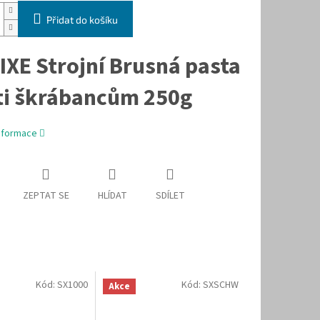
Přidat do košíku
IXE Strojní Brusná pasta
ti škrábancům 250g
informace
ZEPTAT SE
HLÍDAT
SDÍLET
Kód:
SX1000
Kód:
SXSCHW
Akce