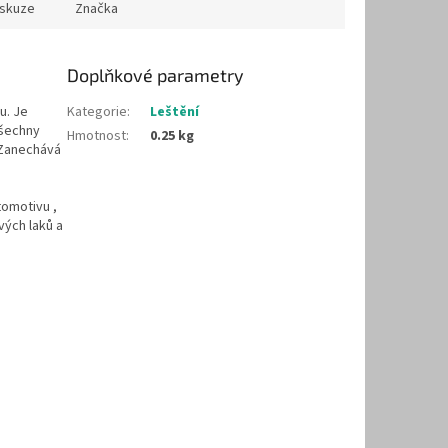
iskuze
Značka
Doplňkové parametry
u. Je
Kategorie
:
Leštění
všechny
Hmotnost
:
0.25 kg
. Zanechává
tomotivu ,
vých laků a