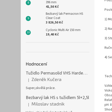
Použ
396 mm
41,50 Kč
Post
Bezbarvý lak Permacron HS
Clear Coat
1) M
3 826,50 Kč
2) N
Cyclonic Multi Air 150 mm
19,40 Kč
3) St
Ručn
4) Se
Hodnocení
Tužidlo Permasolid VHS Hardener Medium 1l střední
Tech
Zdeněk Kučera
|
Hodnocení produktu je 5 z 5 hvězdiček.
Vzhl
Super,skvělá práce.
Visk
Obsa
Bezbarvý lak HS s tužidlem 5l+2,5l
Relat
Miloslav stadnik
|
pH: 8
Hodnocení produktu je 5 z 5 hvězdiček.
Shod