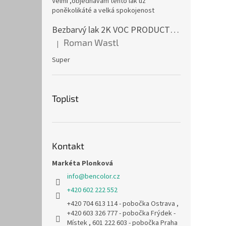
Velmi ,objednávám tento lak už
poněkolikáté a velká spokojenost
Bezbarvý lak 2K VOC PRODUCTIVE CLEAR 1l
Roman Wastl
|
Hodnocení produktu je 5 z 5 hvězdiček.
Super
Toplist
Kontakt
Markéta Plonková
info
@
bencolor.cz
+420 602 222 552
+420 704 613 114 - pobočka Ostrava ,
+420 603 326 777 - pobočka Frýdek -
Místek , 601 222 603 - pobočka Praha