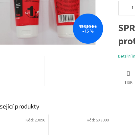
SPR
133,10 Kč
–15 %
pro
Detailní 
TISK
sející produkty
Kód:
23096
Kód:
SX3000