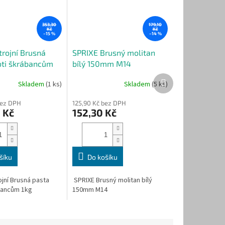
353,30
179,10
Kč
Kč
–15 %
–14 %
trojní Brusná
SPRIXE Brusný molitan
oti škrábancům
bílý 150mm M14
Další
Skladem
(1 ks)
Skladem
(5 ks)
produkt
bez DPH
125,90 Kč bez DPH
 Kč
152,30 Kč
šíku
Do košíku
ojní Brusná pasta
SPRIXE Brusný molitan bílý
bancům 1kg
150mm M14