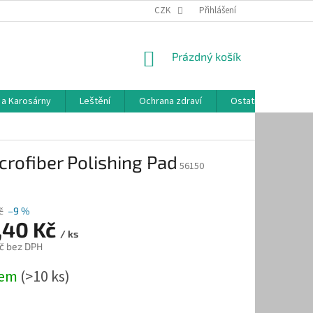
CZK
Přihlášení
NÁKUPNÍ
Prázdný košík
KOŠÍK
 a Karosárny
Leštění
Ochrana zdraví
Ostatní
Hodn
rofiber Polishing Pad
56150
č
–9 %
,40 Kč
/ ks
č bez DPH
dem
(>10 ks)