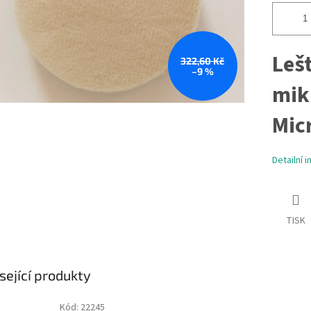
Lešt
322,60 Kč
–9 %
mik
Mic
Detailní 
TISK
sející produkty
Kód:
22245