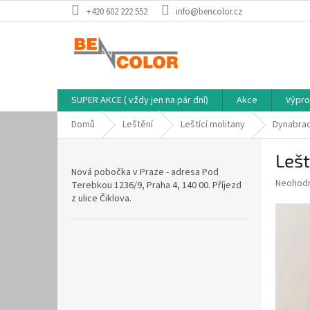
Přejít
+420 602 222 552
info@bencolor.cz
na
obsah
SUPER AKCE ( vždy jen na pár dní)
Akce
Výpro
Domů
Leštění
Leštící molitany
Dynabra
P
Lešt
o
Nová pobočka v Praze - adresa Pod
s
Průměr
Neohod
Terebkou 1236/9, Praha 4, 140 00. Příjezd
t
hodnoce
z ulice Čiklova.
r
produkt
a
je
0,0
n
z
n
5
í
hvězdič
p
a