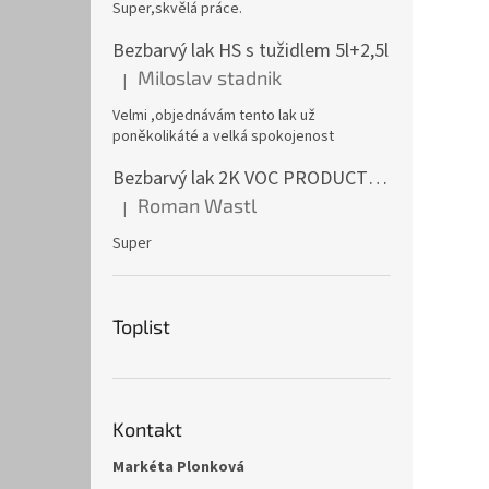
Super,skvělá práce.
Bezbarvý lak HS s tužidlem 5l+2,5l
Miloslav stadnik
|
Hodnocení produktu je 5 z 5 hvězdiček.
Velmi ,objednávám tento lak už
poněkolikáté a velká spokojenost
Bezbarvý lak 2K VOC PRODUCTIVE CLEAR 1l
Roman Wastl
|
Hodnocení produktu je 5 z 5 hvězdiček.
Super
Toplist
Kontakt
Markéta Plonková