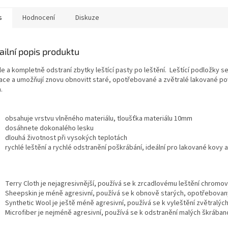
s
Hodnocení
Diskuze
ailní popis produktu
e a kompletně odstraní zbytky leštící pasty po leštění. Leštící podložky se 
kace a umožňují znovu obnovitt staré, opotřebované a zvětralé lakované 
.
obsahuje vrstvu vlněného materiálu, tloušťka materiálu 10mm
dosáhnete dokonalého lesku
dlouhá životnost při vysokých teplotách
rychlé leštění a rychlé odstranění poškrábání, ideální pro lakované kovy 
Terry Cloth je nejagresivnější, používá se k zrcadlovému leštění chromový
Sheepskin je méně agresivní, používá se k obnově starých, opotřebovan
Synthetic Wool je ještě méně agresivní, používá se k vyleštění zvětralýc
Microfiber je nejméně agresivní, používá se k odstranění malých škrában