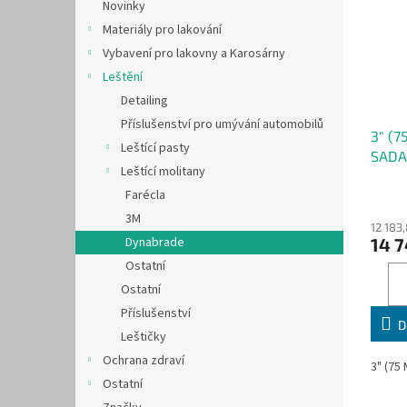
Novinky
Materiály pro lakování
Vybavení pro lakovny a Karosárny
Leštění
Detailing
Příslušenství pro umývání automobilů
3" (7
Leštící pasty
SADA
Leštící molitany
Farécla
3M
12 183
14 7
Dynabrade
Ostatní
Ostatní
Příslušenství
D
Leštičky
Ochrana zdraví
3" (75
Ostatní