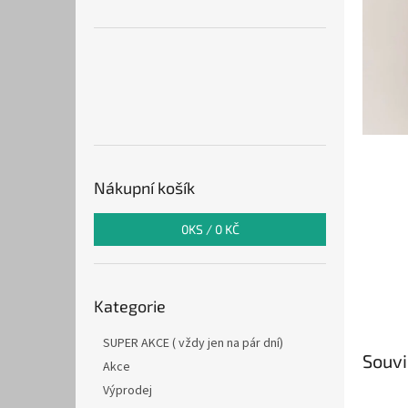
n
e
l
Nákupní košík
0
KS /
0 KČ
Přeskočit
Kategorie
kategorie
SUPER AKCE ( vždy jen na pár dní)
Souvi
Akce
Výprodej