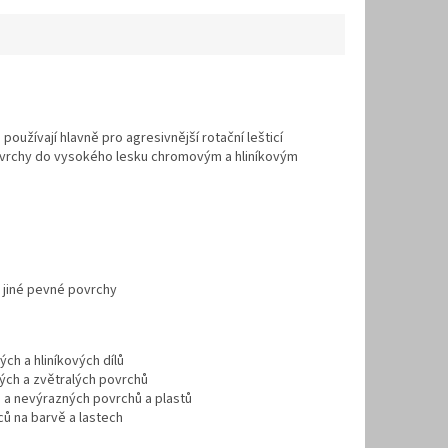
používají hlavně pro agresivnější rotační lešticí
povrchy do vysokého lesku chromovým a hliníkovým
a jiné pevné povrchy
ch a hliníkových dílů
ých a zvětralých povrchů
h a nevýrazných povrchů a plastů
ců na barvě a lastech