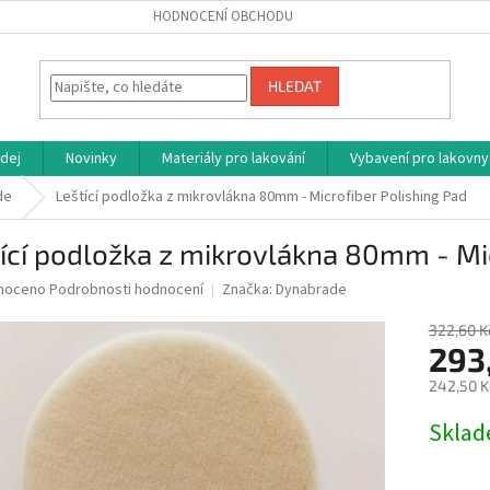
HODNOCENÍ OBCHODU
HLEDAT
dej
Novinky
Materiály pro lakování
Vybavení pro lakovny
de
Leštící podložka z mikrovlákna 80mm - Microfiber Polishing Pad
ící podložka z mikrovlákna 80mm - Mic
né
noceno
Podrobnosti hodnocení
Značka:
Dynabrade
ní
u
322,60 K
293
242,50 K
Měrná
Skla
ek.
cena: