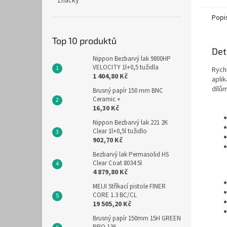
Značky
Popi
Top 10 produktů
Det
Nippon Bezbarvý lak 9800HP
VELOCITY 1l+0,5 tužidla
Rychl
1 404,80 Kč
apli
dílům
Brusný papír 150 mm BNC
Ceramic +
16,30 Kč
Nippon Bezbarvý lak 221 2K
Clear 1l+0,5l tužidlo
902,70 Kč
Bezbarvý lak Permasolid HS
Clear Coat 8034 5l
4 879,80 Kč
MEIJI Stříkací pistole FINER
CORE 1.3 BC/CL
19 505,20 Kč
Brusný papír 150mm 15H GREEN