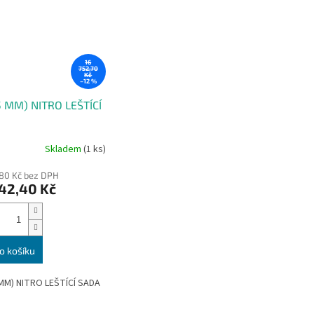
16
752,70
Kč
–12 %
5 MM) NITRO LEŠTÍCÍ
Skladem
(1 ks)
,80 Kč bez DPH
42,40 Kč
o košíku
 MM) NITRO LEŠTÍCÍ SADA