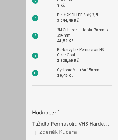
PRO 136
7 Kč
Plnič 2K FILLER šedý 3,5l
2 244,40 Kč
3M Cubitron II Hookit 70 mm x
396 mm
41,50 Kč
Bezbarvý lak Permacron HS
Clear Coat
3 826,50 Kč
Cyclonic Multi Air 150 mm
19,40 Kč
Hodnocení
Tužidlo Permasolid VHS Hardener Medium 1l střední
Zdeněk Kučera
|
Hodnocení produktu je 5 z 5 hvězdiček.